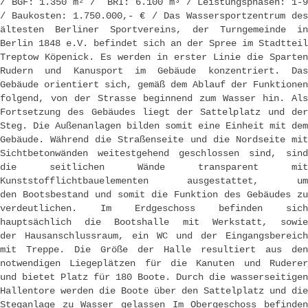
/ BGF: 1.350 m² / BRI: 6.100 m³ / Leistungsphasen: 1-9
/ Baukosten: 1.750.000,- € / Das Wassersportzentrum des
ältesten Berliner Sportvereins, der Turngemeinde in
Berlin 1848 e.V. befindet sich an der Spree im Stadtteil
Treptow Köpenick. Es werden in erster Linie die Sparten
Rudern und Kanusport im Gebäude konzentriert. Das
Gebäude orientiert sich, gemäß dem Ablauf der Funktionen
folgend, von der Strasse beginnend zum Wasser hin. Als
Fortsetzung des Gebäudes liegt der Sattelplatz und der
Steg. Die Außenanlagen bilden somit eine Einheit mit dem
Gebäude. Während die Straßenseite und die Nordseite mit
Sichtbetonwänden weitestgehend geschlossen sind, sind
die seitlichen Wände transparent mit
Kunststofflichtbauelementen ausgestattet, um
den Bootsbestand und somit die Funktion des Gebäudes zu
verdeutlichen. Im Erdgeschoss befinden sich
hauptsächlich die Bootshalle mit Werkstatt, sowie
der Hausanschlussraum, ein WC und der Eingangsbereich
mit Treppe. Die Größe der Halle resultiert aus den
notwendigen Liegeplätzen für die Kanuten und Ruderer
und bietet Platz für 180 Boote. Durch die wasserseitigen
Hallentore werden die Boote über den Sattelplatz und die
Steganlage zu Wasser gelassen Im Obergeschoss befinden